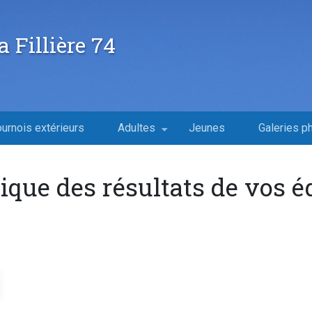
a Fillière 74
ournois extérieurs
Adultes
Jeunes
Galeries p
ique des résultats de vos 